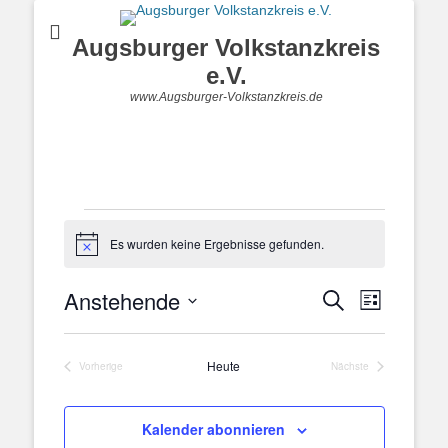
Augsburger Volkstanzkreis
e.V.
www.Augsburger-Volkstanzkreis.de
Veranstaltungen
Es wurden keine Ergebnisse gefunden.
Hinweis
Anstehende
Veranstal
Veranstaltung
Suche
Liste
Ansichten
Suche
Datum
Navigatio
und
wählen.
Heute
Ansichten,
Vorherige
Nächste
Veranstaltungen
Veranstaltungen
Navigation
Kalender abonnieren