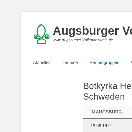
Augsburger Vo
www.Augsburger-Volkstanzkreis.de
Primäres Menü
Zum
Aktuelles
Termine
Partnergruppen
Inhalt
springen
Botkyrka He
Schweden
IN AUGSBURG
19.06.1972