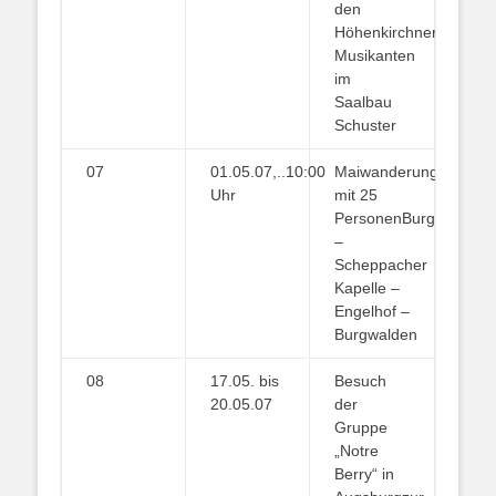
den
Höhenkirchner
Musikanten
im
Saalbau
Schuster
07
01.05.07,..10:00
Maiwanderung
Uhr
mit 25
PersonenBurgwalden
–
Scheppacher
Kapelle –
Engelhof –
Burgwalden
08
17.05. bis
Besuch
20.05.07
der
Gruppe
„Notre
Berry“ in