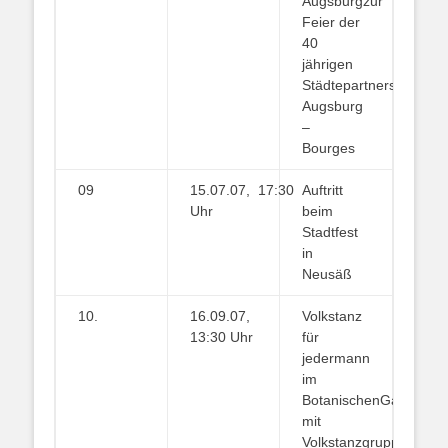
Augsburgzur
Feier der
40
jährigen
Städtepartnerschaft
Augsburg
–
Bourges
09
15.07.07, 17:30
Auftritt
Uhr
beim
Stadtfest
in
Neusäß
10.
16.09.07,
Volkstanz
13:30 Uhr
für
jedermann
im
BotanischenGarten
mit
Volkstanzgruppen