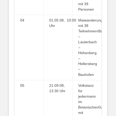
mit 39
Personen
04
01.05.08, 10:00
Maiwanderung
Uhr
mit 38
TeilnehmernBauhofen
–
Lauterbach
–
Höhenberg
–
Hellersberg
–
Bauhofen
05
21.09.08,
Volkstanz
13:30 Uhr
für
jedermann
im
BotanischenGarten
mit