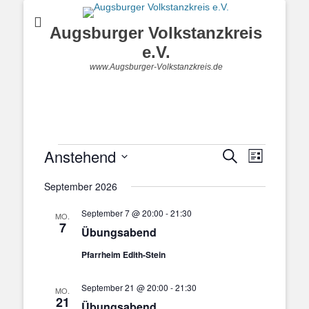
Augsburger Volkstanzkreis
e.V.
www.Augsburger-Volkstanzkreis.de
Veranstaltungen
Anstehend
Veranstal
Veranstaltung
Suche
Liste
Ansichten
Suche
Datum
Navigatio
September 2026
und
wählen.
Ansichten,
September 7 @ 20:00
-
21:30
MO.
Navigation
7
Übungsabend
Pfarrheim Edith-Stein
September 21 @ 20:00
-
21:30
MO.
21
Übungsabend